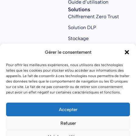
Guide d’utilisation
Solutions
Chiffrement Zero Trust
Solution DLP
Stockage
Collaboratif
Gérer le consentement
Anti ransomware
Pour offrir les meilleures expériences, nous utilisons des technologies
About us
telles que les cookies pour stocker et/ou accéder aux informations des
À propos
appareils. Le fait de consentir à ces technologies nous permettra de traiter
des données telles que le comportement de navigation ou les ID uniques
Nous rejoindre
sur ce site. Le fait de ne pas consentir ou de retirer son consentement
peut avoir un effet négatif sur certaines caractéristiques et fonctions.
Nos partenaires
Open source
Accepter
Refuser
Mentions légales
Politique de confidentialité