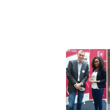
teurs
Sécurité
Tarifs
Blog
a
s et la
giciel