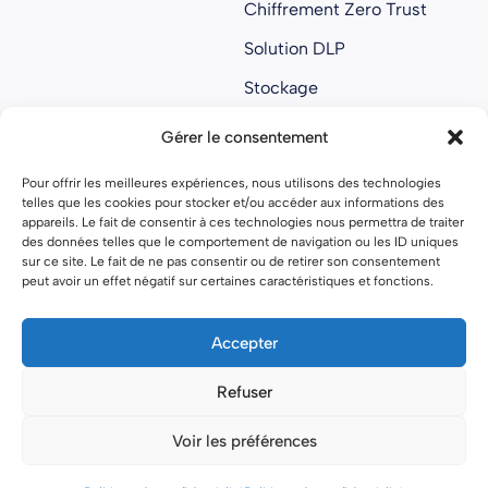
Chiffrement Zero Trust
Solution DLP
Stockage
Collaboratif
Gérer le consentement
Anti ransomware
Pour offrir les meilleures expériences, nous utilisons des technologies
About us
telles que les cookies pour stocker et/ou accéder aux informations des
À propos
appareils. Le fait de consentir à ces technologies nous permettra de traiter
des données telles que le comportement de navigation ou les ID uniques
Nous rejoindre
sur ce site. Le fait de ne pas consentir ou de retirer son consentement
peut avoir un effet négatif sur certaines caractéristiques et fonctions.
Nos partenaires
Open source
Accepter
Refuser
Mentions légales
Politique de confidentialité
Voir les préférences