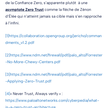
de la Confiance Zero, s’apparente plutôt à une
asymptote Zero Trust
comme la flèche de Zénon
d’Élée qui n’atteint jamais sa cible mais s’en rapproche
à l’infini.
[1]
https://collaboration.opengroup.org/jericho/comman
dments_v1.2.pdf
[2]
https://www.ndm.net/firewall/pdf/palo_alto/Forrester
-No-More-Chewy-Centers.pdf
[3]
https://www.ndm.net/firewall/pdf/palo_alto/Forrester
-Applying-Zero-Trust.pdf
[4]
« Never Trust, Always verify » :
https://www.paloaltonetworks.com/cyberpedia/what-
is-a-zero-trust-architecture