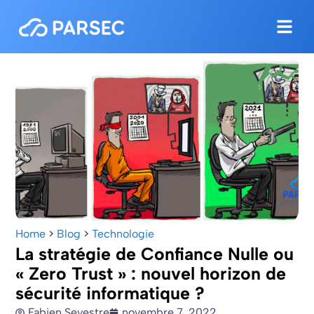
Home
>
Blog
>
Technologie
La stratégie de Confiance Nulle ou
« Zero Trust » : nouvel horizon de
sécurité informatique ?
Fabien Sevestre
novembre 7, 2022