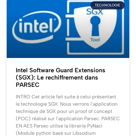
TECHNOLOGIE
Intel Software Guard Extensions
(SGX): Le rechiffrement dans
PARSEC
INTRO Cet article fait suite à celui présentant
la technologie SGX. Nous verrons l’application
technique de SGX pour un proof of concept
(POC) réalisé sur l’application Parsec. PARSEC
EN AES Parsec utilise la librairie PyNacl
(Module python basé sur Libsodium