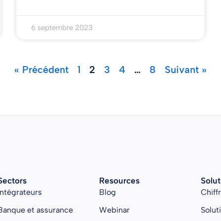
6 septembre 2023
« Précédent
1
2
3
4
…
8
Suivant »
Sectors
Resources
Solut
Intégrateurs
Blog
Chiff
Banque et assurance
Webinar
Solut