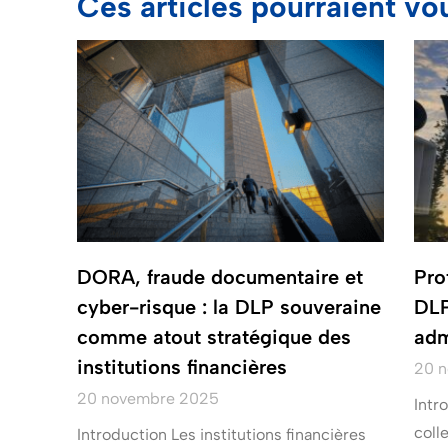
Ces articles pourraient vo
DORA, fraude documentaire et
Pro
cyber-risque : la DLP souveraine
DLP
comme atout stratégique des
adm
institutions financières
20 
20 novembre 2025
Intr
coll
Introduction Les institutions financières