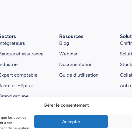
Sectors
Resources
Solut
Intégrateurs
Blog
Chiff
Banque et assurance
Webinar
Solut
Industrie
Documentation
Stoc
Expert comptable
Guide d’utilisation
Colla
Santé et Hôpital
Anti 
Grand groupe
Gérer le consentement
Administration
Startup
s que les cookies
Accepter
ir à ces
ment de navigation