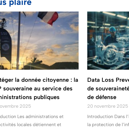
us plaire
téger la donnée citoyenne : la
Data Loss Preven
 souveraine au service des
de souveraineté
inistrations publiques
de défense
novembre 2025
20 novembre 2025
oduction Les administrations et
Introduction Dans l’
ectivités locales détiennent et
la protection de l’i