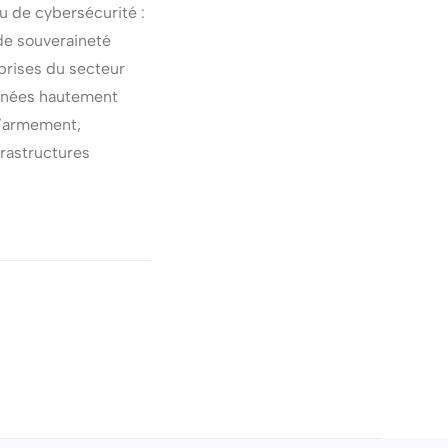
 de cybersécurité :
de souveraineté
eprises du secteur
nnées hautement
d’armement,
frastructures