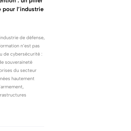
tion : un pilier
 pour l’industrie
industrie de défense,
nformation n’est pas
 de cybersécurité :
de souveraineté
eprises du secteur
nnées hautement
d’armement,
frastructures