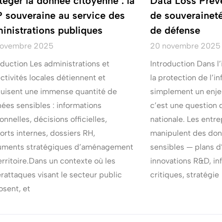
téger la donnée citoyenne : la
Data Loss Preven
 souveraine au service des
de souveraineté
inistrations publiques
de défense
novembre 2025
20 novembre 2025
oduction Les administrations et
Introduction Dans l’
ectivités locales détiennent et
la protection de l’i
uisent une immense quantité de
simplement un enjeu
ées sensibles : informations
c’est une question 
onnelles, décisions officielles,
nationale. Les entr
orts internes, dossiers RH,
manipulent des do
ments stratégiques d’aménagement
sensibles — plans 
erritoire.Dans un contexte où les
innovations R&D, in
rattaques visant le secteur public
critiques, stratégie
osent, et