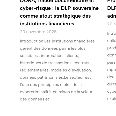
DORA, fraude documentaire et
Pro
cyber-risque : la DLP souveraine
DLP
comme atout stratégique des
adm
institutions financières
20 
20 novembre 2025
Intr
coll
Introduction Les institutions financières
prod
gèrent des données parmi les plus
donn
sensibles : informations clients,
pers
historiques de transactions, contrats
rapp
réglementaires, modèles d’évaluation,
docu
données patrimoniales.Le secteur est
du t
l’une des principales cibles de la
cybe
cybercriminalité, en raison de la valeur
expl
des données et