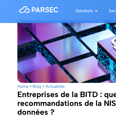
Solutions
Sec
Home
>
Blog
>
Actualités
Entreprises de la BITD : que
recommandations de la NIS2
données ?