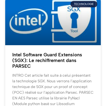
TECHNOLOGIE
Intel Software Guard Extensions
(SGX): Le rechiffrement dans
PARSEC
INTRO Cet article fait suite à celui présentant
la technologie SGX. Nous verrons l’application
technique de SGX pour un proof of concept
(POC) réalisé sur l’application Parsec. PARSEC
EN AES Parsec utilise la librairie PyNacl
(Module python basé sur Libsodium