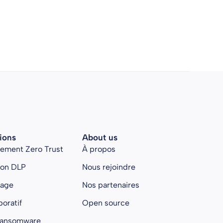
ions
About us
rement Zero Trust
À propos
ion DLP
Nous rejoindre
kage
Nos partenaires
boratif
Open source
ransomware