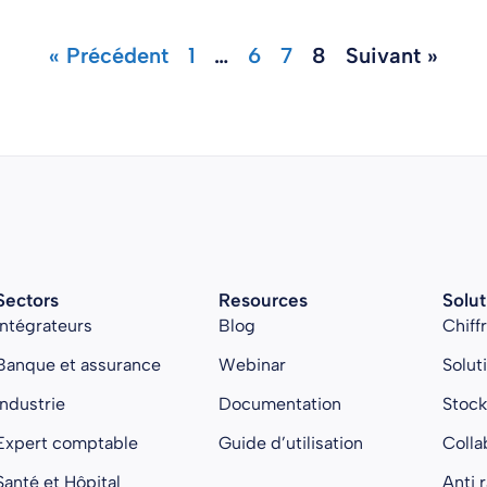
« Précédent
1
…
6
7
8
Suivant »
Sectors
Resources
Solut
Intégrateurs
Blog
Chiff
Banque et assurance
Webinar
Solut
Industrie
Documentation
Stoc
Expert comptable
Guide d’utilisation
Colla
Santé et Hôpital
Anti 