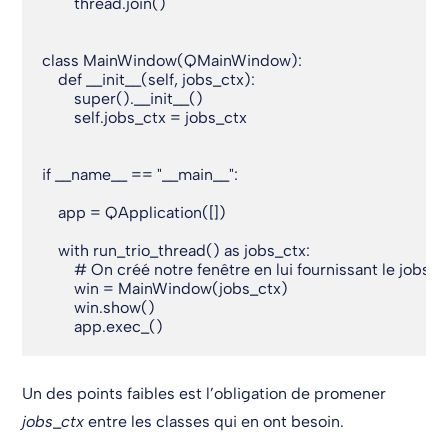
        thread.join()

class MainWindow(QMainWindow):

    def __init__(self, jobs_ctx):

        super().__init__()

        self.jobs_ctx = jobs_ctx

if __name__ == "__main__":

    app = QApplication([])

    with run_trio_thread() as jobs_ctx:

        # On créé notre fenêtre en lui fournissant le jobs_c
        win = MainWindow(jobs_ctx)

        win.show()

        app.exec_()
Un des points faibles est l’obligation de promener
jobs_ctx
entre les classes qui en ont besoin.