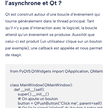
l’asynchrone et Qt ?
Qt est construit autour d’une boucle d’événement qui
tourne généralement dans le thread principal. Tant
qu’il n’y a pas d’interaction avec le logiciel, la boucle
attend qu’un évenement se produise. Aussitôt que
celui-ci est produit (un utilisateur clique sur un bouton
par exemple), une callback est appelée et nous permet
de réagir.
from PyQt5.QtWidgets import QApplication, QMainWi
class MainWindow(QMainWindow):

    def __init__(self):

        super().__init__()

        # On ajoute un bouton

        button = QPushButton("Click me", parent=self)

        # On lie le signal "clicked" du bouton à notre méth