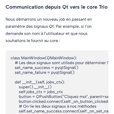
Communication depuis Qt vers le core Trio
Nous démarrons un nouveau
job
en passant en
paramètre des signaux Qt. Par exemple, si l’on
demande son nom à l’utilisateur et que nous
souhaitons le fournir au core :
class MainWindow(QMainWindow):

    # Les deux signaux sont utilisés pour déterminer l'éta
    set_name_success = pyqtSignal()

    set_name_failure = pyqtSignal()

    def __init__(self, jobs_ctx):

        super().__init__()

        self.jobs_ctx = jobs_ctx

        button = QPushButton("Cliquez moi", parent=self)

        button.clicked.connect(self._on_button_clicked)

        # On lie les deux signaux à nos méthodes

        self.set_name_success.connect(self._on_set_nam