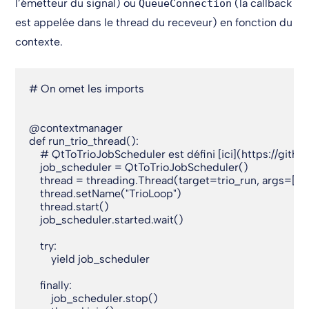
l’émetteur du signal) ou
(la callback
QueueConnection
est appelée dans le thread du receveur) en fonction du
contexte.
# On omet les imports

@contextmanager

def run_trio_thread():

    # QtToTrioJobScheduler est défini [ici](https://git
    job_scheduler = QtToTrioJobScheduler()

    thread = threading.Thread(target=trio_run, args=[job
    thread.setName("TrioLoop")

    thread.start()

    job_scheduler.started.wait()

    try:

        yield job_scheduler

    finally:

        job_scheduler.stop()
