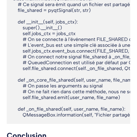
    # Ce signal sera émit quand un fichier est partagé av
    file_shared = pyqtSignal(str, str)

    def __init__(self, jobs_ctx):

        super().__init__()

        self.jobs_ctx = jobs_ctx

        # On se connecte à l'événement FILE_SHARED du c
        # L'event_bus est une simple clé associée à une 
        self.jobs_ctx.event_bus.connect(FILE_SHARED, sel
        # On connect notre signal file_shared à _on_file_sh
        # QueuedConnection est utilisé par défaut par Qt 
        self.file_shared.connect(self._on_file_shared, Qt
    def _on_core_file_shared(self, user_name, file_name):
        # On passe les arguments au signal

        # On ne fait rien dans cette méthode, nous ne so
        self.file_shared.emit(user_name, file_name)

    def _on_file_shared(self, user_name, file_name):

        QMessageBox.information(self, "Fichier partagé !", 
Conclusion