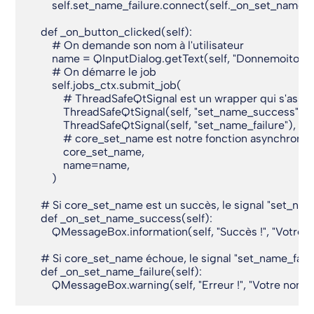
        self.set_name_failure.connect(self._on_set_name_fa
    def _on_button_clicked(self):

        # On demande son nom à l'utilisateur

        name = QInputDialog.getText(self, "Donnemoitonno
        # On démarre le job

        self.jobs_ctx.submit_job(

            # ThreadSafeQtSignal est un wrapper qui s'as
            ThreadSafeQtSignal(self, "set_name_success"),

            ThreadSafeQtSignal(self, "set_name_failure"),

            # core_set_name est notre fonction asynchrone
            core_set_name,

            name=name,

        )

    # Si core_set_name est un succès, le signal "set_na
    def _on_set_name_success(self):

        QMessageBox.information(self, "Succès !", "Votre 
    # Si core_set_name échoue, le signal "set_name_failu
    def _on_set_name_failure(self):

        QMessageBox.warning(self, "Erreur !", "Votre nom 