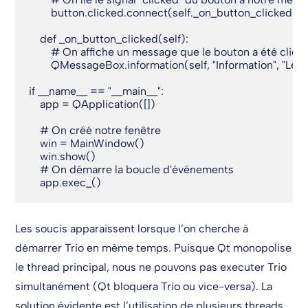
        button.clicked.connect(self._on_button_clicked)

    def _on_button_clicked(self):

        # On affiche un message que le bouton a été cliqué
        QMessageBox.information(self, "Information", "Le bo
if __name__ == "__main__":

    app = QApplication([])

    # On créé notre fenêtre

    win = MainWindow()

    win.show()

    # On démarre la boucle d'événements

    app.exec_()
Les soucis apparaissent lorsque l’on cherche à
démarrer Trio en même temps. Puisque Qt monopolise
le thread principal, nous ne pouvons pas executer Trio
simultanément (Qt bloquera Trio ou vice-versa). La
solution évidente est l’utilisation de plusieurs threads