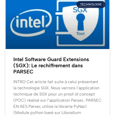
TECHNOLOGIE
Intel Software Guard Extensions
(SGX): Le rechiffrement dans
PARSEC
INTRO Cet article fait suite à celui présentant
la technologie SGX. Nous verrons l’application
technique de SGX pour un proof of concept
(POC) réalisé sur l’application Parsec. PARSEC
EN AES Parsec utilise la librairie PyNacl
(Module python basé sur Libsodium