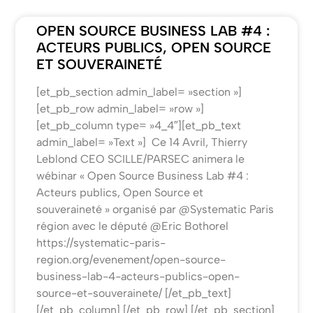
OPEN SOURCE BUSINESS LAB #4 :
ACTEURS PUBLICS, OPEN SOURCE
ET SOUVERAINETÉ
[et_pb_section admin_label= »section »]
[et_pb_row admin_label= »row »]
[et_pb_column type= »4_4″][et_pb_text
admin_label= »Text »] Ce 14 Avril, Thierry
Leblond CEO SCILLE/PARSEC animera le
wébinar « Open Source Business Lab #4 :
Acteurs publics, Open Source et
souveraineté » organisé par @Systematic Paris
région avec le député @Eric Bothorel
https://systematic-paris-
region.org/evenement/open-source-
business-lab-4-acteurs-publics-open-
source-et-souverainete/ [/et_pb_text]
[/et_pb_column] [/et_pb_row] [/et_pb_section]