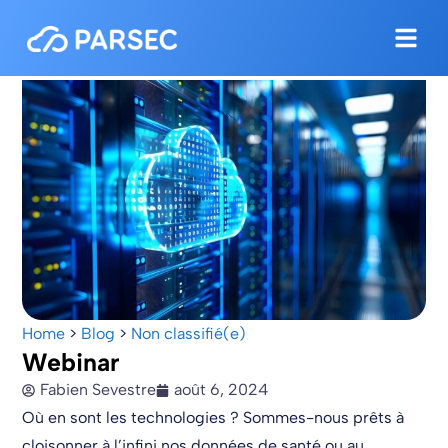
Home
>
Blog
>
Non classifié(e)
Webinar
Fabien Sevestre
août 6, 2024
Où en sont les technologies ? Sommes-nous prêts à
cloisonner à l’infini nos données de santé ou au